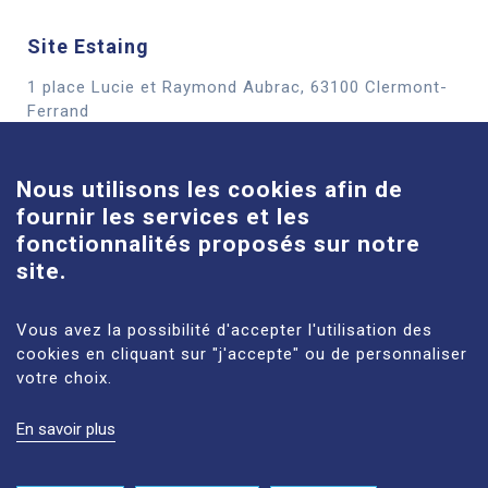
Site Estaing
1 place Lucie et Raymond Aubrac, 63100 Clermont-
Cookies
Ferrand
En savoir plus
Nous utilisons les cookies afin de
fournir les services et les
Site Louise-Michel
fonctionnalités proposés sur notre
61 route de Châteaugay, 63118 Cébazat
site.
En savoir plus
Vous avez la possibilité d'accepter l'utilisation des
cookies en cliquant sur "j'accepte" ou de personnaliser
votre choix.
En savoir plus
MENTIONS LÉGALES
PLAN DU SITE
DONNÉES PERSONNELLES