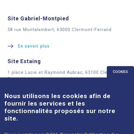
Site Gabriel-Montpied
58 rue Montalembert, 63000 Clermont-Ferrand
En savoir plus
Site Estaing
COOKIES
1 place Lucie et Raymond Aubrac, 63100 Clermont-
Ferrand
Nous utilisons les cookies afin de
En savoir plus
fournir les services et les
fonctionnalités proposés sur notre
Site Louise-Michel
site.
61 route de Châteaugay, 63118 Cébazat