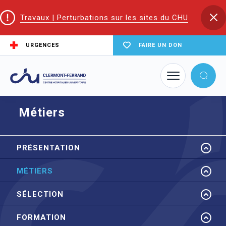
Travaux | Perturbations sur les sites du CHU
URGENCES
FAIRE UN DON
Accueil
EIFS | Écoles et Instituts de Formation en Santé
IFAS
Métiers
Métiers
PRÉSENTATION
MÉTIERS
SÉLECTION
FORMATION