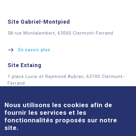
Site Gabriel-Montpied
58 rue Montalembert, 63000 Clermont-Ferrand
En savoir plus
Site Estaing
1 place Lucie et Raymond Aubrac, 63100 Clermont-
Cookies
Ferrand
En savoir plus
Nous utilisons les cookies afin de
fournir les services et les
Site Louise-Michel
fonctionnalités proposés sur notre
61 route de Châteaugay, 63118 Cébazat
site.