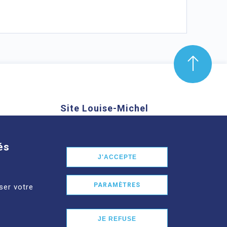
Site Louise-Michel
mond Aubrac,
61 route de Châteaugay, 63118
nd
Cébazat
és
J'ACCEPTE
En savoir plus
PARAMÈTRES
ser votre
JE REFUSE