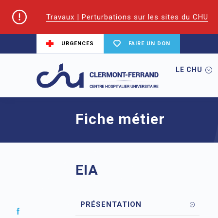
Travaux | Perturbations sur les sites du CHU
URGENCES
FAIRE UN DON
LE CHU
Accueil
EIFS | Écoles et Instituts de For
Fiche métier
EIA
PRÉSENTATION