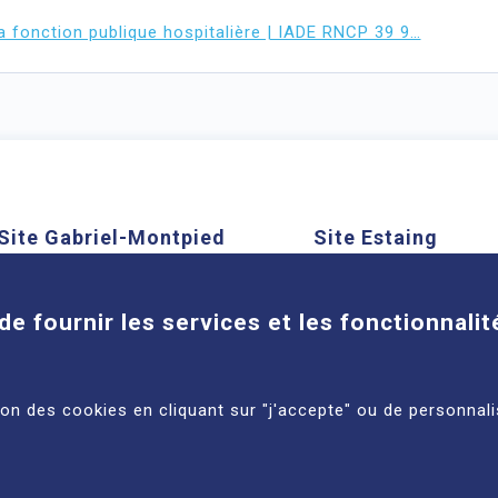
la fonction publique hospitalière | IADE RNCP 39 9…
Site Gabriel-Montpied
Site Estaing
Cookies
58 rue Montalembert, 63000
1 place Lucie et Ray
Clermont-Ferrand
63100 Clermont-Ferra
de fournir les services et les fonctionnalit
En savoir plus
En savoir plus
tion des cookies en cliquant sur "j'accepte" ou de personnali