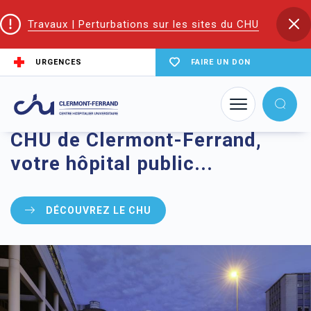
Travaux | Perturbations sur les sites du CHU
URGENCES
FAIRE UN DON
BIENVENUE SUR LE SITE DU
CHU de Clermont-Ferrand,
votre hôpital public...
DÉCOUVREZ LE CHU