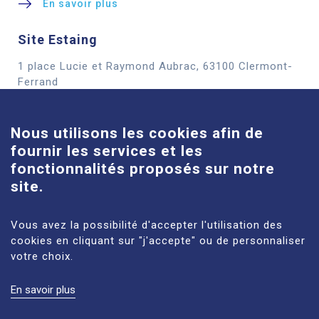
En savoir plus
Site Estaing
1 place Lucie et Raymond Aubrac, 63100 Clermont-
Cookies
Ferrand
En savoir plus
Nous utilisons les cookies afin de
fournir les services et les
Site Louise-Michel
fonctionnalités proposés sur notre
61 route de Châteaugay, 63118 Cébazat
site.
En savoir plus
Vous avez la possibilité d'accepter l'utilisation des
cookies en cliquant sur "j'accepte" ou de personnaliser
votre choix.
En savoir plus
MENTIONS LÉGALES
PLAN DU SITE