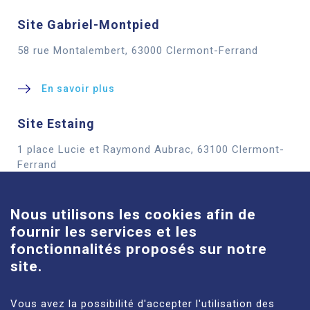
Site Gabriel-Montpied
58 rue Montalembert, 63000 Clermont-Ferrand
En savoir plus
Site Estaing
1 place Lucie et Raymond Aubrac, 63100 Clermont-
Cookies
Ferrand
En savoir plus
Nous utilisons les cookies afin de
fournir les services et les
Site Louise-Michel
fonctionnalités proposés sur notre
61 route de Châteaugay, 63118 Cébazat
site.
En savoir plus
Vous avez la possibilité d'accepter l'utilisation des