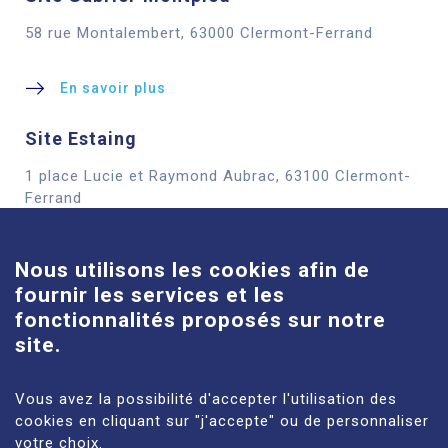
58 rue Montalembert, 63000 Clermont-Ferrand
En savoir plus
Site Estaing
1 place Lucie et Raymond Aubrac, 63100 Clermont-
Cookies
Ferrand
En savoir plus
Nous utilisons les cookies afin de
fournir les services et les
Site Louise-Michel
fonctionnalités proposés sur notre
61 route de Châteaugay, 63118 Cébazat
site.
En savoir plus
Vous avez la possibilité d'accepter l'utilisation des
cookies en cliquant sur "j'accepte" ou de personnaliser
votre choix.