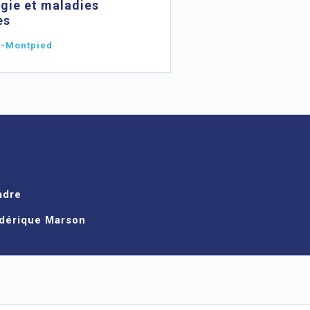
gie et maladies
es
l-Montpied
adre
dérique Marson