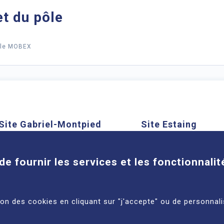
et du pôle
ôle MOBEX
Site Gabriel-Montpied
Site Estaing
Cookies
58 rue Montalembert, 63000
1 place Lucie et Ray
Clermont-Ferrand
63100 Clermont-Ferra
de fournir les services et les fonctionnalit
En savoir plus
En savoir plus
tion des cookies en cliquant sur "j'accepte" ou de personnali