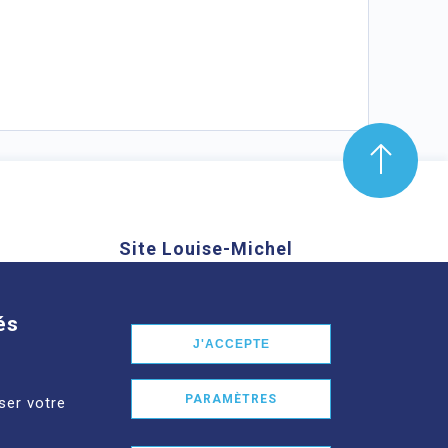
Site Louise-Michel
mond Aubrac,
61 route de Châteaugay, 63118
nd
Cébazat
és
J'ACCEPTE
En savoir plus
PARAMÈTRES
ser votre