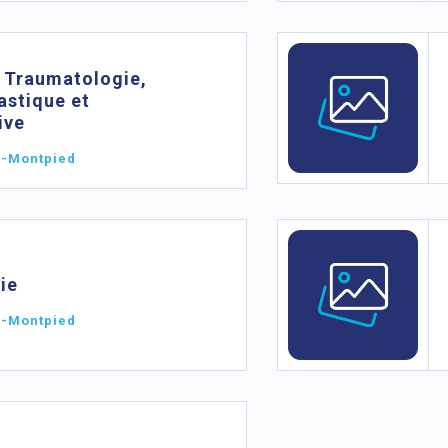
 Traumatologie,
astique et
ive
l-Montpied
ie
l-Montpied