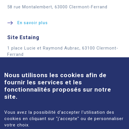
58 rue Montalembert, 63000 Clermont-Ferrand
En savoir plus
Site Estaing
1 place Lucie et Raymond Aubrac, 63100 Clermont-
Cookies
Ferrand
En savoir plus
Nous utilisons les cookies afin de
fournir les services et les
Site Louise-Michel
fonctionnalités proposés sur notre
61 route de Châteaugay, 63118 Cébazat
site.
En savoir plus
Vous avez la possibilité d'accepter l'utilisation des
cookies en cliquant sur "j'accepte" ou de personnaliser
votre choix.