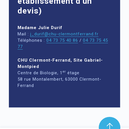
établissement d’un
devis)
Madame Julie Durif
Mail :
j_durif@chu-clermontferrand.fr
Téléphones :
04 73 75 40 86
/
04 73 75 45
77
CHU Clermont-Ferrand, Site Gabriel-
Montpied
er
Centre de Biologie, 1
étage
58 rue Montalembert, 63000 Clermont-
Ferrand