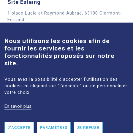
Site Estaing
1 place Lucie et Raymond Aubrac, 63100 Clermont-
Cookies
Ferrand
En savoir plus
Nous utilisons les cookies afin de
fournir les services et les
Site Louise-Michel
fonctionnalités proposés sur notre
61 route de Châteaugay, 63118 Cébazat
site.
En savoir plus
Vous avez la possibilité d'accepter l'utilisation des
cookies en cliquant sur "j'accepte" ou de personnaliser
votre choix.
En savoir plus
MENTIONS LÉGALES
PLAN DU SITE
DONNÉES PERSONNELLES
ACCESSIBILITÉ : NON CONFORME
J'ACCEPTE
PARAMÈTRES
JE REFUSE