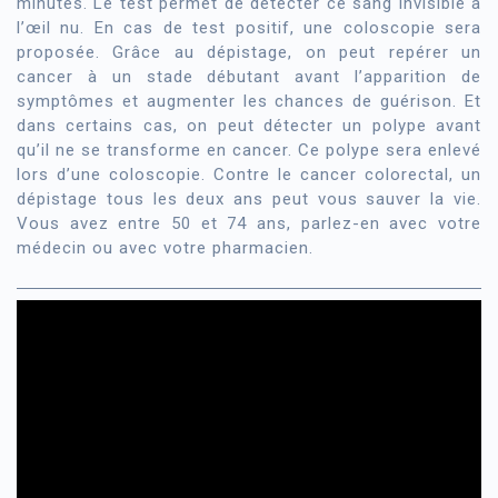
minutes. Le test permet de détecter ce sang invisible à
l’œil nu. En cas de test positif, une coloscopie sera
proposée. Grâce au dépistage, on peut repérer un
cancer à un stade débutant avant l’apparition de
symptômes et augmenter les chances de guérison. Et
dans certains cas, on peut détecter un polype avant
qu’il ne se transforme en cancer. Ce polype sera enlevé
lors d’une coloscopie. Contre le cancer colorectal, un
dépistage tous les deux ans peut vous sauver la vie.
Vous avez entre 50 et 74 ans, parlez-en avec votre
médecin ou avec votre pharmacien.