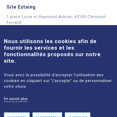
Site Estaing
1 place Lucie et Raymond Aubrac, 63100 Clermont-
Cookies
Ferrand
En savoir plus
Nous utilisons les cookies afin de
fournir les services et les
Site Louise-Michel
fonctionnalités proposés sur notre
61 route de Châteaugay, 63118 Cébazat
site.
En savoir plus
Vous avez la possibilité d'accepter l'utilisation des
cookies en cliquant sur "j'accepte" ou de personnaliser
votre choix.
En savoir plus
MENTIONS LÉGALES
PLAN DU SITE
DONNÉES PERSONNELLES
ACCESSIBILITÉ : NON CONFORME