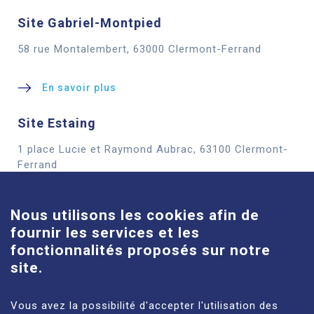
Site Gabriel-Montpied
58 rue Montalembert, 63000 Clermont-Ferrand
En savoir plus
Site Estaing
1 place Lucie et Raymond Aubrac, 63100 Clermont-
Cookies
Ferrand
En savoir plus
Nous utilisons les cookies afin de
fournir les services et les
Site Louise-Michel
fonctionnalités proposés sur notre
61 route de Châteaugay, 63118 Cébazat
site.
En savoir plus
Vous avez la possibilité d'accepter l'utilisation des