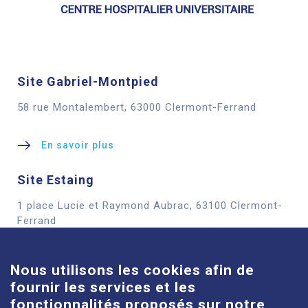
Site Gabriel-Montpied
58 rue Montalembert, 63000 Clermont-Ferrand
En savoir plus
Site Estaing
1 place Lucie et Raymond Aubrac, 63100 Clermont-
Cookies
Ferrand
En savoir plus
Nous utilisons les cookies afin de
fournir les services et les
Site Louise-Michel
fonctionnalités proposés sur notre