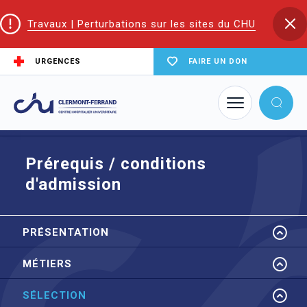
Travaux | Perturbations sur les sites du CHU
URGENCES
FAIRE UN DON
Accueil
EIFS | Écoles et Instituts de Formation en Santé
IFA (Auxiliaire Ambulancier)
Inscription
Prérequis / conditions d'admission
Prérequis / conditions
d'admission
PRÉSENTATION
MÉTIERS
SÉLECTION