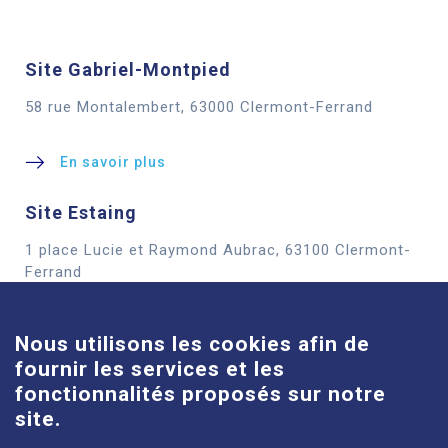
Site Gabriel-Montpied
58 rue Montalembert, 63000 Clermont-Ferrand
En savoir plus
Site Estaing
1 place Lucie et Raymond Aubrac, 63100 Clermont-
Cookies
Ferrand
En savoir plus
Nous utilisons les cookies afin de
fournir les services et les
Site Louise-Michel
fonctionnalités proposés sur notre
61 route de Châteaugay, 63118 Cébazat
site.