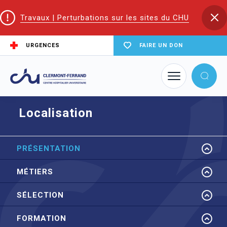
Travaux | Perturbations sur les sites du CHU
URGENCES
FAIRE UN DON
Accueil
EIFS | Écoles et Instituts de Formation en Santé
IFA (Auxiliaire Ambulancier)
Localisation
Localisation
PRÉSENTATION
MÉTIERS
SÉLECTION
FORMATION