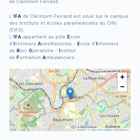
de Clermont-Ferrand.
L’
IFA
de Clermont-Ferrand est situé sur le campus
des Instituts et écoles paramédicales du CHU
(EIFS).
L'
IFA
appartient au pôle
E
cole
d'
I
nfirmiers
A
nesthésistes -
E
cole d'
I
nfirmiers
de
B
loc
O
pératoire -
I
nstitut
de
F
ormation
A
mbulanciers
+
−
Leaflet | ©
OpenStreetMap
contributors