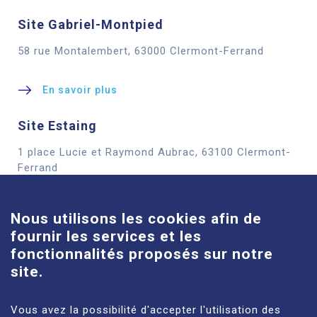
Site Gabriel-Montpied
58 rue Montalembert, 63000 Clermont-Ferrand
En savoir plus
Site Estaing
1 place Lucie et Raymond Aubrac, 63100 Clermont-
Cookies
Ferrand
En savoir plus
Nous utilisons les cookies afin de
fournir les services et les
Site Louise-Michel
fonctionnalités proposés sur notre
61 route de Châteaugay, 63118 Cébazat
site.
En savoir plus
Vous avez la possibilité d'accepter l'utilisation des