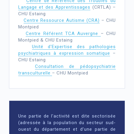
Centre de Référence des Troubles du
Langage et des Apprentissages
(
CRTLA
) –
CHU Estaing
Centre Ressource Autisme (CRA)
– CHU
Montpied
Centre Référent TCA Auvergne
– CHU
Montpied & CHU Estaing
Unité d'Expertise des pathologies
psychiatriques à expression somatique
–
CHU Estaing
Consultation de pédopsychiatrie
transculturelle
– CHU Montpied
Une partie de l’activité est dite sectorisée
(adressée à la population du secteur sud-
ouest du département et d’une partie de