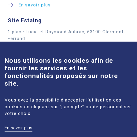
En savoir plus
Site Estaing
1 place Lucie et Raymond Aubrac, 63100 Clermont-
Cookies
Ferrand
En savoir plus
Nous utilisons les cookies afin de
fournir les services et les
Site Louise-Michel
fonctionnalités proposés sur notre
61 route de Châteaugay, 63118 Cébazat
site.
En savoir plus
Vous avez la possibilité d'accepter l'utilisation des
cookies en cliquant sur "j'accepte" ou de personnaliser
votre choix.
En savoir plus
MENTIONS LÉGALES
PLAN DU SITE