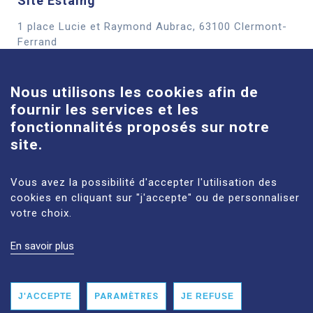
Site Estaing
1 place Lucie et Raymond Aubrac, 63100 Clermont-
Cookies
Ferrand
En savoir plus
Nous utilisons les cookies afin de
fournir les services et les
Site Louise-Michel
fonctionnalités proposés sur notre
61 route de Châteaugay, 63118 Cébazat
site.
En savoir plus
Vous avez la possibilité d'accepter l'utilisation des
cookies en cliquant sur "j'accepte" ou de personnaliser
votre choix.
En savoir plus
MENTIONS LÉGALES
PLAN DU SITE
DONNÉES PERSONNELLES
ACCESSIBILITÉ : NON CONFORME
J'ACCEPTE
PARAMÈTRES
JE REFUSE