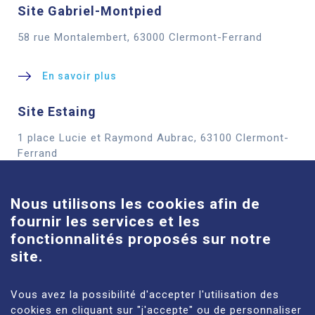
Site Gabriel-Montpied
58 rue Montalembert, 63000 Clermont-Ferrand
En savoir plus
Site Estaing
1 place Lucie et Raymond Aubrac, 63100 Clermont-
Cookies
Ferrand
En savoir plus
Nous utilisons les cookies afin de
fournir les services et les
Site Louise-Michel
fonctionnalités proposés sur notre
61 route de Châteaugay, 63118 Cébazat
site.
En savoir plus
Vous avez la possibilité d'accepter l'utilisation des
cookies en cliquant sur "j'accepte" ou de personnaliser