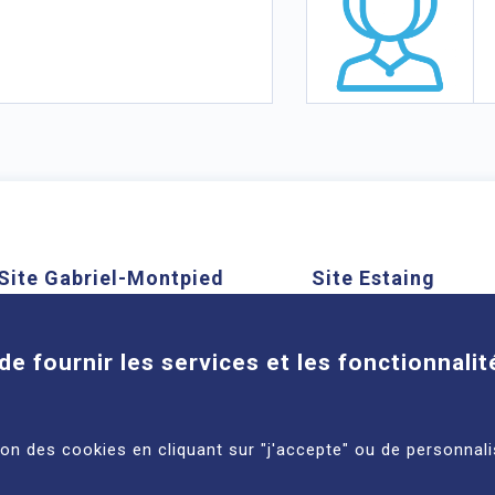
Site Gabriel-Montpied
Site Estaing
Cookies
58 rue Montalembert, 63000
1 place Lucie et Ray
Clermont-Ferrand
63100 Clermont-Ferra
de fournir les services et les fonctionnalit
En savoir plus
En savoir plus
tion des cookies en cliquant sur "j'accepte" ou de personnali