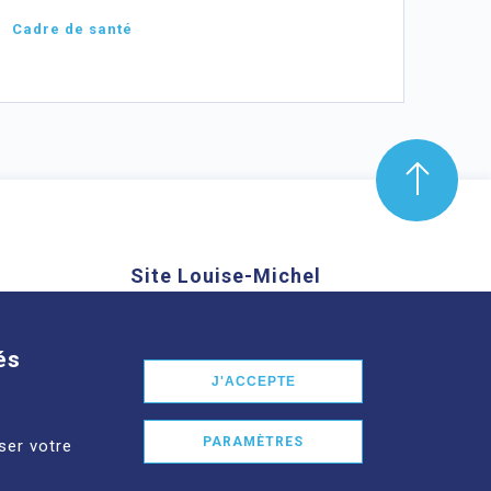
Cadre de santé
Site Louise-Michel
mond Aubrac,
61 route de Châteaugay, 63118
nd
Cébazat
és
J'ACCEPTE
En savoir plus
PARAMÈTRES
ser votre