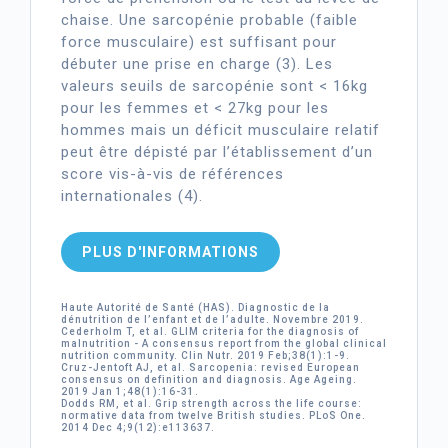
chaise. Une sarcopénie probable (faible
force musculaire) est suffisant pour
débuter une prise en charge (3). Les
valeurs seuils de sarcopénie sont < 16kg
pour les femmes et < 27kg pour les
hommes mais un déficit musculaire relatif
peut être dépisté par l’établissement d’un
score vis-à-vis de références
internationales (4).
PLUS D'INFORMATIONS
Haute Autorité de Santé (HAS). Diagnostic de la
dénutrition de l’enfant et de l’adulte. Novembre 2019.
Cederholm T, et al. GLIM criteria for the diagnosis of
malnutrition - A consensus report from the global clinical
nutrition community. Clin Nutr. 2019 Feb;38(1):1-9.
Cruz-Jentoft AJ, et al. Sarcopenia: revised European
consensus on definition and diagnosis. Age Ageing.
2019 Jan 1;48(1):16-31.
Dodds RM, et al. Grip strength across the life course:
normative data from twelve British studies. PLoS One.
2014 Dec 4;9(12):e113637.