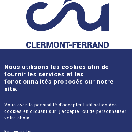
Cookies
Nous utilisons les cookies afin de
fournir les services et les
fonctionnalités proposés sur notre
site.
Site Gabriel-Montpied
58 rue Montalembert, 63000 Clermont-Ferrand
Vous avez la possibilité d'accepter l'utilisation des
cookies en cliquant sur "j'accepte" ou de personnaliser
En savoir plus
votre choix.
Site Estaing
En savoir plus