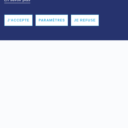
1 place Lucie et Raymond Aubrac, 63100 Clermont-
Ferrand
J'ACCEPTE
PARAMÈTRES
JE REFUSE
En savoir plus
Site Louise-Michel
61 route de Châteaugay, 63118 Cébazat
En savoir plus
MENTIONS LÉGALES
PLAN DU SITE
DONNÉES PERSONNELLES
ACCESSIBILITÉ : NON CONFORME