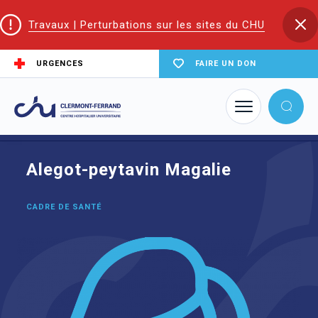
Travaux | Perturbations sur les sites du CHU
URGENCES
FAIRE UN DON
Accueil
Trouver un service du CHU
Médecine physique et de réadaptation
Alegot-peytavin Magalie
Alegot-peytavin Magalie
CADRE DE SANTÉ