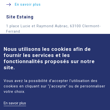
En savoir plus
Site Estaing
1 place Lucie et Raymond Aubrac, 63100 Clermont-
Cookies
Ferrand
En savoir plus
Nous utilisons les cookies afin de
fournir les services et les
Site Louise-Michel
fonctionnalités proposés sur notre
61 route de Châteaugay, 63118 Cébazat
site.
En savoir plus
Vous avez la possibilité d'accepter l'utilisation des
cookies en cliquant sur "j'accepte" ou de personnaliser
votre choix.
En savoir plus
MENTIONS LÉGALES
PLAN DU SITE