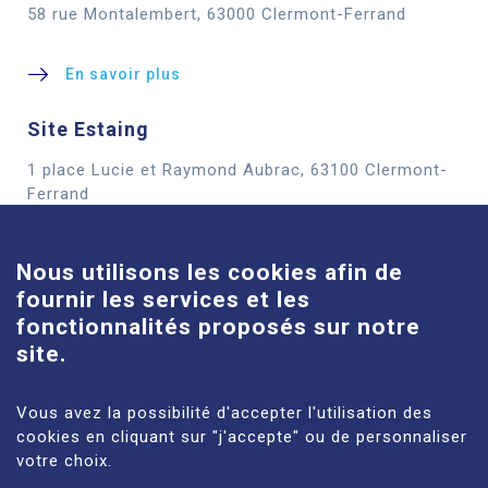
58 rue Montalembert, 63000 Clermont-Ferrand
En savoir plus
Site Estaing
1 place Lucie et Raymond Aubrac, 63100 Clermont-
Cookies
Ferrand
En savoir plus
Nous utilisons les cookies afin de
fournir les services et les
Site Louise-Michel
fonctionnalités proposés sur notre
61 route de Châteaugay, 63118 Cébazat
site.
En savoir plus
Vous avez la possibilité d'accepter l'utilisation des
cookies en cliquant sur "j'accepte" ou de personnaliser
votre choix.