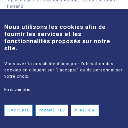
Cookies
Ferrand
En savoir plus
Nous utilisons les cookies afin de
fournir les services et les
Site Louise-Michel
fonctionnalités proposés sur notre
61 route de Châteaugay, 63118 Cébazat
site.
En savoir plus
Vous avez la possibilité d'accepter l'utilisation des
cookies en cliquant sur "j'accepte" ou de personnaliser
votre choix.
En savoir plus
MENTIONS LÉGALES
PLAN DU SITE
DONNÉES PERSONNELLES
ACCESSIBILITÉ : NON CONFORME
J'ACCEPTE
PARAMÈTRES
JE REFUSE
© 2026 CHU CLERMONT-FERRAND TOUS DROITS RÉSERVÉS