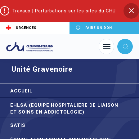
Travaux | Perturbations sur les sites du CHU
URGENCES
FAIRE UN DON
Accueil
Trouver un service du CHU
Addictologie et Pathologies Duelles
Unité Gravenoire
Unité Gravenoire
ACCUEIL
EHLSA (ÉQUIPE HOSPITALIÈRE DE LIAISON
ET SOINS EN ADDICTOLOGIE)
SATIS