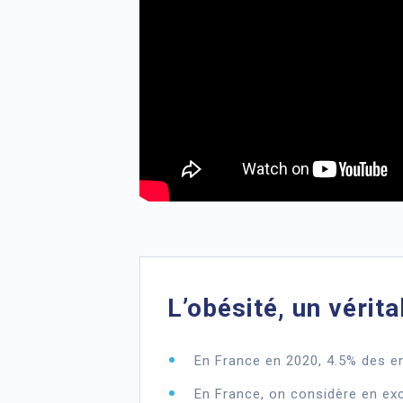
L’obésité, un vérit
En France en 2020, 4.5% des e
En France, on considère en ex