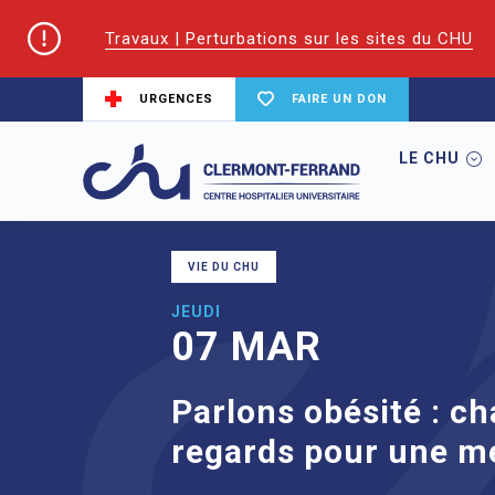
Travaux | Perturbations sur les sites du CHU
URGENCES
FAIRE UN DON
LE CHU
Accueil
Agenda
Parlons obésité : cha
VIE DU CHU
JEUDI
07 MAR
Parlons obésité : ch
regards pour une me