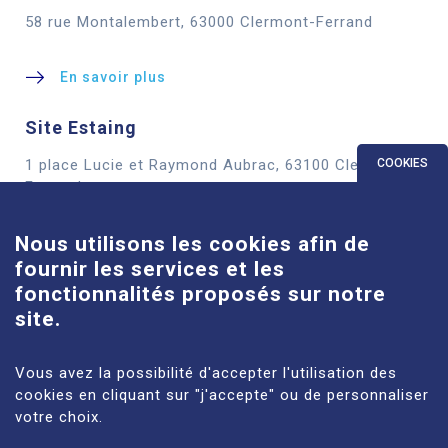
58 rue Montalembert, 63000 Clermont-Ferrand
En savoir plus
Site Estaing
1 place Lucie et Raymond Aubrac, 63100 Clermont-
COOKIES
Ferrand
Nous utilisons les cookies afin de
En savoir plus
fournir les services et les
Site Louise-Michel
fonctionnalités proposés sur notre
site.
61 route de Châteaugay, 63118 Cébazat
Vous avez la possibilité d'accepter l'utilisation des
En savoir plus
cookies en cliquant sur "j'accepte" ou de personnaliser
votre choix.