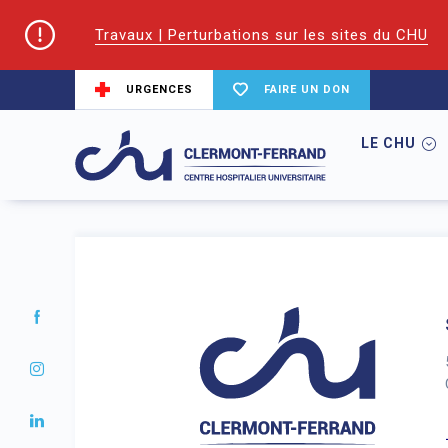
Travaux | Perturbations sur les sites du CHU
URGENCES
FAIRE UN DON
LE CHU
Accueil
taxonomy
term
Culture