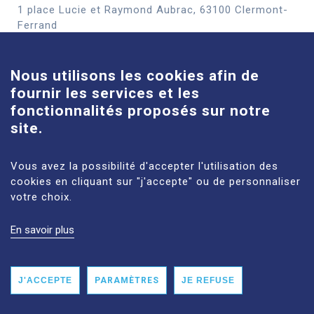
1 place Lucie et Raymond Aubrac, 63100 Clermont-
Cookies
Ferrand
En savoir plus
Nous utilisons les cookies afin de
fournir les services et les
Site Louise-Michel
fonctionnalités proposés sur notre
61 route de Châteaugay, 63118 Cébazat
site.
En savoir plus
Vous avez la possibilité d'accepter l'utilisation des
cookies en cliquant sur "j'accepte" ou de personnaliser
votre choix.
En savoir plus
MENTIONS LÉGALES
PLAN DU SITE
DONNÉES PERSONNELLES
ACCESSIBILITÉ : NON CONFORME
J'ACCEPTE
PARAMÈTRES
JE REFUSE
© 2026 CHU CLERMONT-FERRAND TOUS DROITS RÉSERVÉS