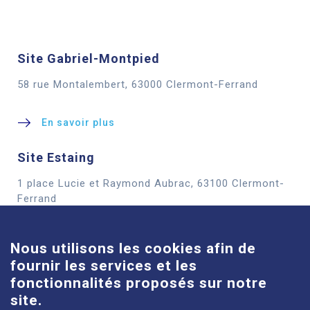
Site Gabriel-Montpied
58 rue Montalembert, 63000 Clermont-Ferrand
En savoir plus
Site Estaing
1 place Lucie et Raymond Aubrac, 63100 Clermont-
Cookies
Ferrand
En savoir plus
Nous utilisons les cookies afin de
fournir les services et les
Site Louise-Michel
fonctionnalités proposés sur notre
61 route de Châteaugay, 63118 Cébazat
site.