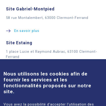
Site Gabriel-Montpied
58 rue Montalembert, 63000 Clermont-Ferrand
En savoir plus
Site Estaing
1 place Lucie et Raymond Aubrac, 63100 Clermont-
Cookies
Ferrand
En savoir plus
Nous utilisons les cookies afin de
fournir les services et les
Site Louise-Michel
fonctionnalités proposés sur notre
61 route de Châteaugay, 63118 Cébazat
site.
En savoir plus
Vous avez la possibilité d'accepter l'utilisation des