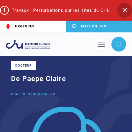
Travaux | Perturbations sur les sites du CHU
URGENCES
FAIRE UN DON
Accueil
Trouver un service du CHU
Unité de soins de longue durée | USLD
De Paepe Claire
DOCTEUR
De Paepe Claire
PRATICIEN HOSPITALIER