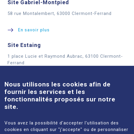
Site Gabriel-Montpied
58 rue Montalembert, 63000 Clermont-Ferrand
En savoir plus
Site Estaing
1 place Lucie et Raymond Aubrac, 63100 Clermont-
Cookies
Ferrand
En savoir plus
Nous utilisons les cookies afin de
fournir les services et les
Site Louise-Michel
fonctionnalités proposés sur notre
61 route de Châteaugay, 63118 Cébazat
site.
En savoir plus
Vous avez la possibilité d'accepter l'utilisation des
cookies en cliquant sur "j'accepte" ou de personnaliser