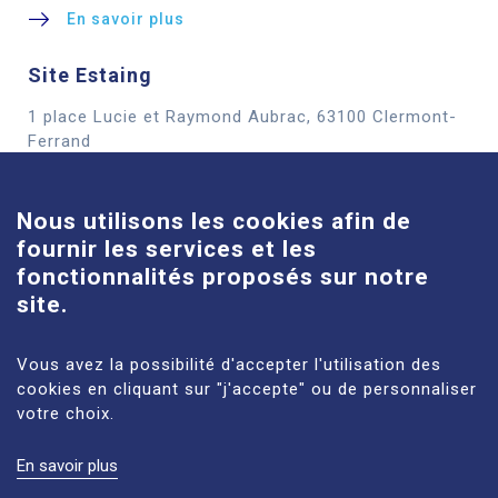
En savoir plus
Site Estaing
1 place Lucie et Raymond Aubrac, 63100 Clermont-
Cookies
Ferrand
En savoir plus
Nous utilisons les cookies afin de
fournir les services et les
Site Louise-Michel
fonctionnalités proposés sur notre
61 route de Châteaugay, 63118 Cébazat
site.
En savoir plus
Vous avez la possibilité d'accepter l'utilisation des
cookies en cliquant sur "j'accepte" ou de personnaliser
votre choix.
En savoir plus
MENTIONS LÉGALES
PLAN DU SITE