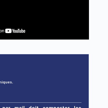
niques.
par mail doit comporter les