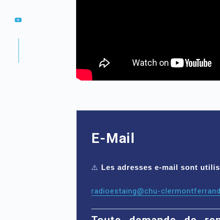
E-Mail
⚠️
Les adresses e-mail sont util
radioestaing@chu-clermontferrand
Toute demande de ren