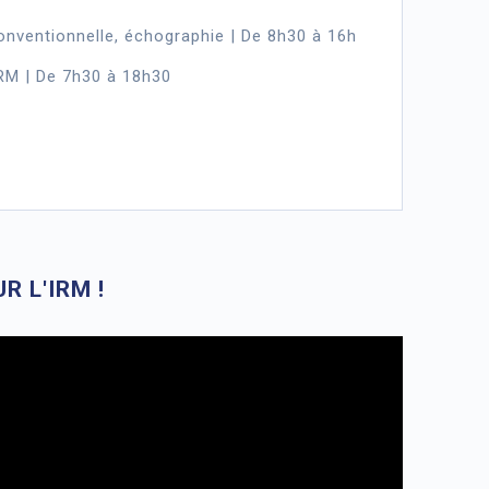
onventionnelle, échographie | De 8h30 à 16h
RM | De 7h30 à 18h30
R L'IRM !