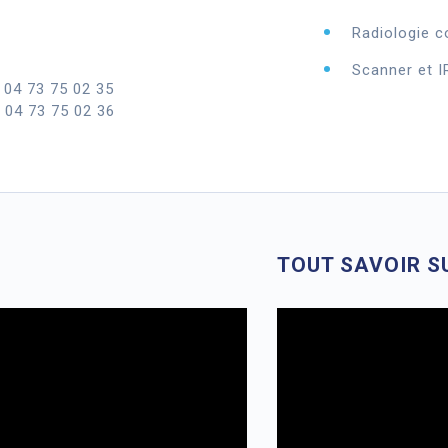
Radiologie c
Scanner et I
| 04 73 75 02 35
| 04 73 75 02 36
TOUT SAVOIR SU