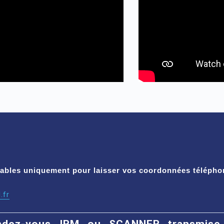
isables uniquement pour laisser vos coordonnées télépho
.fr
dez-vous IRM ou SCANNER transmise 