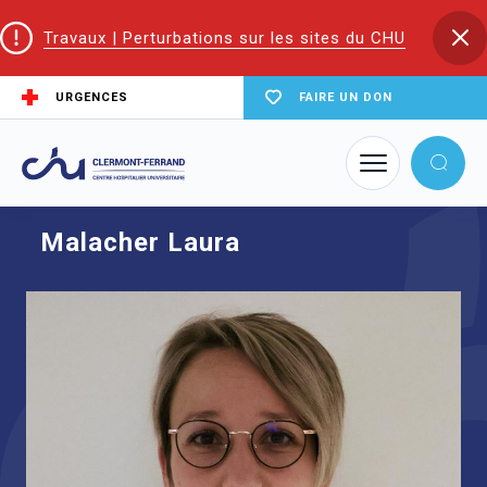
Travaux | Perturbations sur les sites du CHU
URGENCES
FAIRE UN DON
Accueil
Trouver un service du CHU
Génétique médicale
Malacher Laura
Malacher Laura