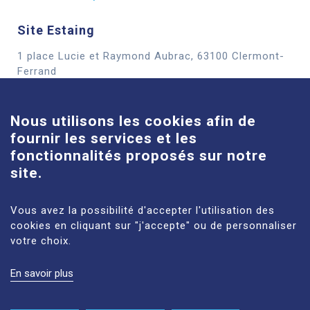
Site Estaing
1 place Lucie et Raymond Aubrac, 63100 Clermont-
Cookies
Ferrand
En savoir plus
Nous utilisons les cookies afin de
fournir les services et les
Site Louise-Michel
fonctionnalités proposés sur notre
61 route de Châteaugay, 63118 Cébazat
site.
En savoir plus
Vous avez la possibilité d'accepter l'utilisation des
cookies en cliquant sur "j'accepte" ou de personnaliser
votre choix.
En savoir plus
MENTIONS LÉGALES
PLAN DU SITE
DONNÉES PERSONNELLES