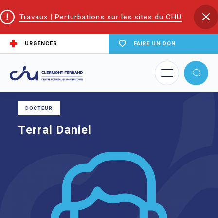
Travaux | Perturbations sur les sites du CHU
URGENCES
FAIRE UN DON
Accueil
Trouver un service du CHU
Consultation pédiatrique
Terral Daniel
DOCTEUR
Terral Daniel