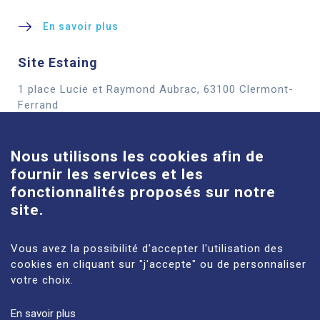
En savoir plus
Site Estaing
1 place Lucie et Raymond Aubrac, 63100 Clermont-
Cookies
Ferrand
En savoir plus
Nous utilisons les cookies afin de
fournir les services et les
Site Louise-Michel
fonctionnalités proposés sur notre
61 route de Châteaugay, 63118 Cébazat
site.
En savoir plus
Vous avez la possibilité d'accepter l'utilisation des
cookies en cliquant sur "j'accepte" ou de personnaliser
votre choix.
En savoir plus
MENTIONS LÉGALES