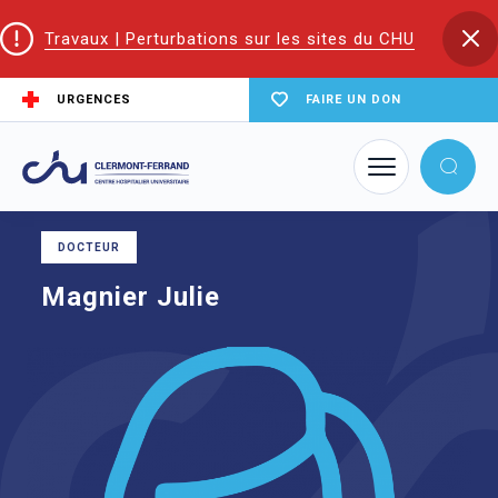
Travaux | Perturbations sur les sites du CHU
URGENCES
FAIRE UN DON
Accueil
Trouver un service du CHU
Consultation pédiatrique
Magnier Julie
DOCTEUR
Magnier Julie