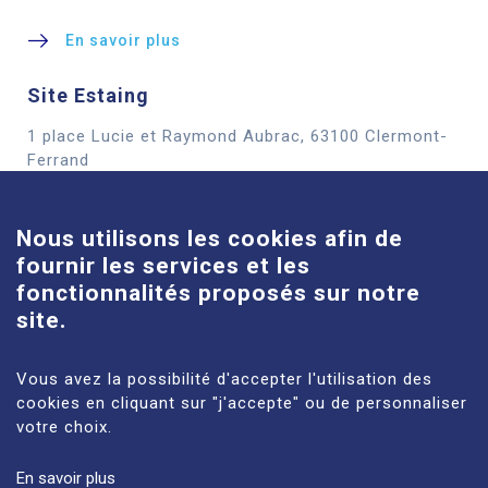
En savoir plus
Site Estaing
1 place Lucie et Raymond Aubrac, 63100 Clermont-
Cookies
Ferrand
En savoir plus
Nous utilisons les cookies afin de
fournir les services et les
Site Louise-Michel
fonctionnalités proposés sur notre
61 route de Châteaugay, 63118 Cébazat
site.
En savoir plus
Vous avez la possibilité d'accepter l'utilisation des
cookies en cliquant sur "j'accepte" ou de personnaliser
votre choix.
En savoir plus
MENTIONS LÉGALES