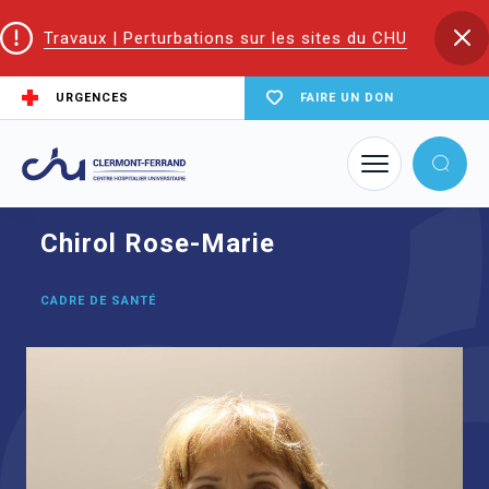
Travaux | Perturbations sur les sites du CHU
URGENCES
FAIRE UN DON
Accueil
Trouver un service du CHU
Chirurgie vasculaire et endovasculaire
Chirol Rose-Marie
Chirol Rose-Marie
CADRE DE SANTÉ