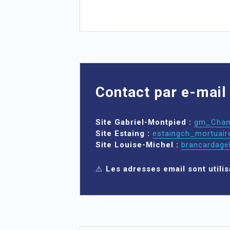
Contact par e-mail
Site
Gabriel-Montpied
:
gm_Chamb
Site
Estaing
:
estaingch_mortuair
Site
Louise-Michel
:
brancardage
⚠️
Les adresses email sont utili