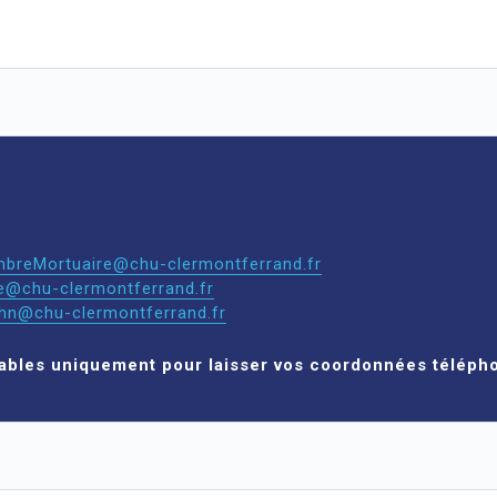
reMortuaire@chu-clermontferrand.fr
e@chu-clermontferrand.fr
hn@chu-clermontferrand.fr
sables uniquement pour laisser vos coordonnées téléph