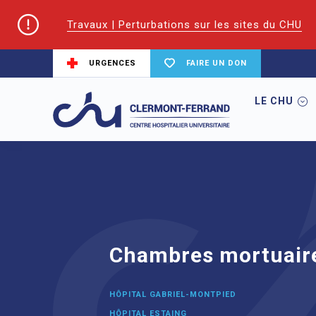
Travaux | Perturbations sur les sites du CHU
URGENCES
FAIRE UN DON
LE CHU
Accueil
Trouver un service du CHU
C
Chambres mortuair
HÔPITAL GABRIEL-MONTPIED
HÔPITAL ESTAING