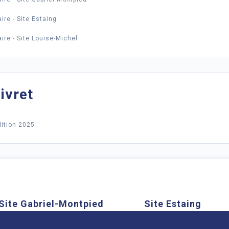
ire - Site Estaing
ire - Site Louise-Michel
ivret
dition 2025
Site Gabriel-Montpied
Site Estaing
Cookies
58 rue Montalembert, 63000
1 place Lucie et Ray