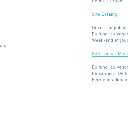
De 8h à 17h45
Site Estaing
Ouvert au public 
Du lundi au vend
Week-end et jour
ac,
Site Louise-Mich
Du lundi au vend
Le samedi | De 
Fermé les dimanc