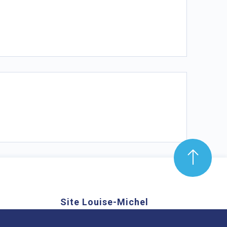
Site Louise-Michel
mond Aubrac,
61 route de Châteaugay, 63118