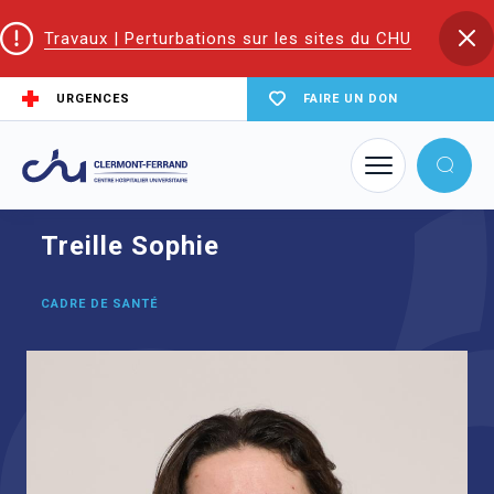
Travaux | Perturbations sur les sites du CHU
URGENCES
FAIRE UN DON
Accueil
Trouver un service du CHU
Cardiologie médicale et médecine vasculaire
Treille Sophie
Treille Sophie
CADRE DE SANTÉ