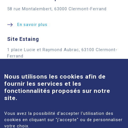
58 rue Montalembert, 63000 Clermont-Ferrand
En savoir plus
Site Estaing
1 place Lucie et Raymond Aubrac, 63100 Clermont-
Cookies
Ferrand
En savoir plus
Nous utilisons les cookies afin de
fournir les services et les
Site Louise-Michel
fonctionnalités proposés sur notre
61 route de Châteaugay, 63118 Cébazat
site.
En savoir plus
Vous avez la possibilité d'accepter l'utilisation des
cookies en cliquant sur "j'accepte" ou de personnaliser
votre choix.