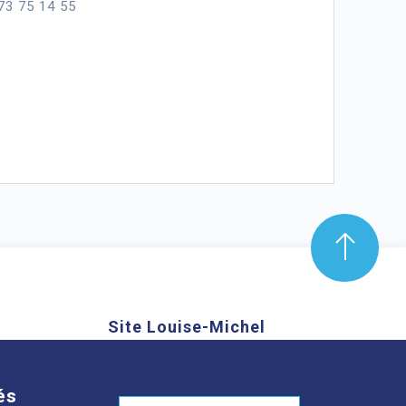
 73 75 14 55
Site Louise-Michel
mond Aubrac,
61 route de Châteaugay, 63118
nd
Cébazat
és