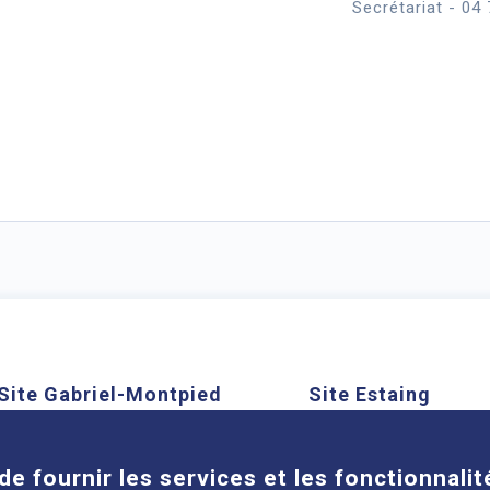
Secrétariat - 04
Site Gabriel-Montpied
Site Estaing
Cookies
58 rue Montalembert, 63000
1 place Lucie et Ray
Clermont-Ferrand
63100 Clermont-Ferra
de fournir les services et les fonctionnalit