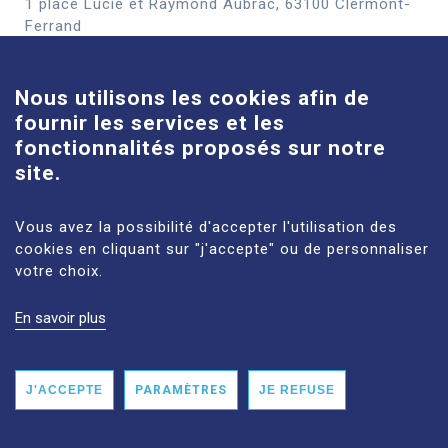
1 place Lucie et Raymond Aubrac, 63100 Clermont-
Cookies
Ferrand
En savoir plus
Nous utilisons les cookies afin de
fournir les services et les
Site Louise-Michel
fonctionnalités proposés sur notre
61 route de Châteaugay, 63118 Cébazat
site.
En savoir plus
Vous avez la possibilité d'accepter l'utilisation des
cookies en cliquant sur "j'accepte" ou de personnaliser
votre choix.
En savoir plus
MENTIONS LÉGALES
PLAN DU SITE
DONNÉES PERSONNELLES
ACCESSIBILITÉ : NON CONFORME
J'ACCEPTE
PARAMÈTRES
JE REFUSE
© 2026 CHU CLERMONT-FERRAND TOUS DROITS RÉSERVÉS