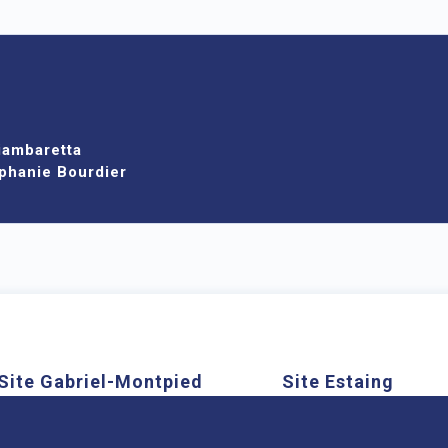
iambaretta
phanie Bourdier
Site Gabriel-Montpied
Site Estaing
Cookies
58 rue Montalembert, 63000
1 place Lucie et Ray
Clermont-Ferrand
63100 Clermont-Ferra