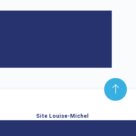
Site Louise-Michel
mond Aubrac,
61 route de Châteaugay, 63118
nd
Cébazat