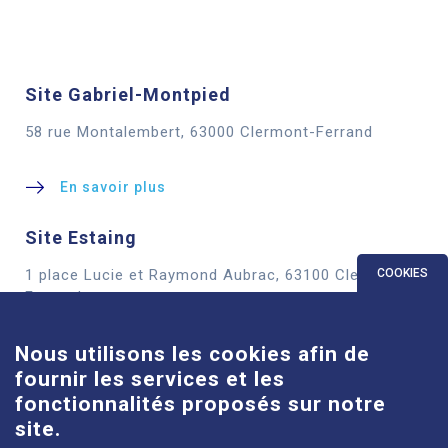
Site Gabriel-Montpied
58 rue Montalembert, 63000 Clermont-Ferrand
En savoir plus
Site Estaing
1 place Lucie et Raymond Aubrac, 63100 Clermont-
COOKIES
Ferrand
Nous utilisons les cookies afin de
En savoir plus
fournir les services et les
Site Louise-Michel
fonctionnalités proposés sur notre
site.
61 route de Châteaugay, 63118 Cébazat