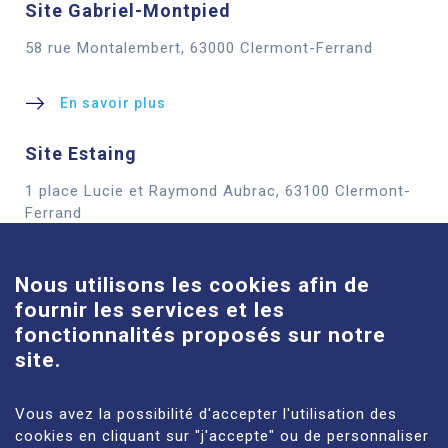
Site Gabriel-Montpied
58 rue Montalembert, 63000 Clermont-Ferrand
En savoir plus
Site Estaing
1 place Lucie et Raymond Aubrac, 63100 Clermont-
Cookies
Ferrand
En savoir plus
Nous utilisons les cookies afin de
fournir les services et les
Site Louise-Michel
fonctionnalités proposés sur notre
61 route de Châteaugay, 63118 Cébazat
site.
En savoir plus
Vous avez la possibilité d'accepter l'utilisation des
cookies en cliquant sur "j'accepte" ou de personnaliser