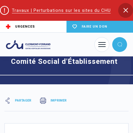
Travaux | Perturbations sur les sites du CHU
URGENCES
FAIRE UN DON
Accueil
Instances
Comité Social d'Établissement
Comité Social d'Établissement
PARTAGER
IMPRIMER