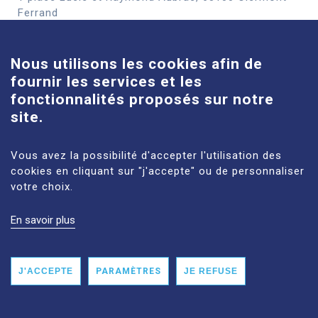
Cookies
Ferrand
En savoir plus
Nous utilisons les cookies afin de
fournir les services et les
Site Louise-Michel
fonctionnalités proposés sur notre
61 route de Châteaugay, 63118 Cébazat
site.
En savoir plus
Vous avez la possibilité d'accepter l'utilisation des
cookies en cliquant sur "j'accepte" ou de personnaliser
votre choix.
En savoir plus
MENTIONS LÉGALES
PLAN DU SITE
DONNÉES PERSONNELLES
ACCESSIBILITÉ : NON CONFORME
J'ACCEPTE
PARAMÈTRES
JE REFUSE
© 2026 CHU CLERMONT-FERRAND TOUS DROITS RÉSERVÉS