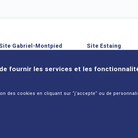
Site Gabriel-Montpied
Site Estaing
Cookies
58 rue Montalembert, 63000
1 place Lucie et Ray
Clermont-Ferrand
63100 Clermont-Ferra
de fournir les services et les fonctionnalit
En savoir plus
En savoir plus
tion des cookies en cliquant sur "j'accepte" ou de personnali
ACCESSIBILITÉ : NON
© 2
ES
CONFORME