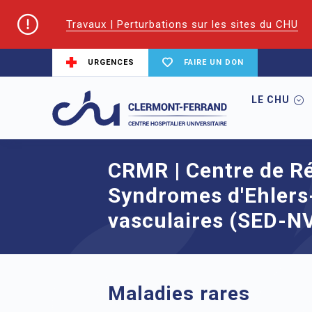
Travaux | Perturbations sur les sites du CHU
URGENCES
FAIRE UN DON
LE CHU
Accueil
Maladies rares
CRMR | Centre
CRMR | Centre de R
Syndromes d'Ehlers
vasculaires (SED-N
Maladies rares