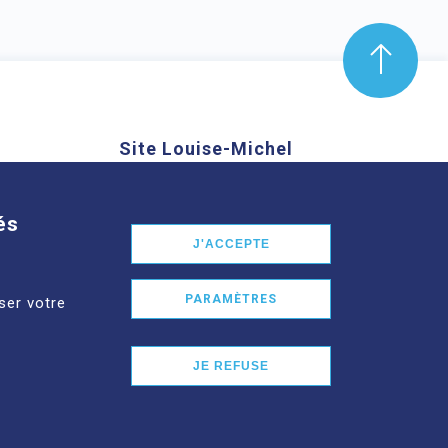
Site Louise-Michel
mond Aubrac,
61 route de Châteaugay, 63118
nd
Cébazat
és
J'ACCEPTE
En savoir plus
PARAMÈTRES
ser votre
JE REFUSE
026 CHU CLERMONT-FERRAND TOUS DROITS RÉSERVÉS