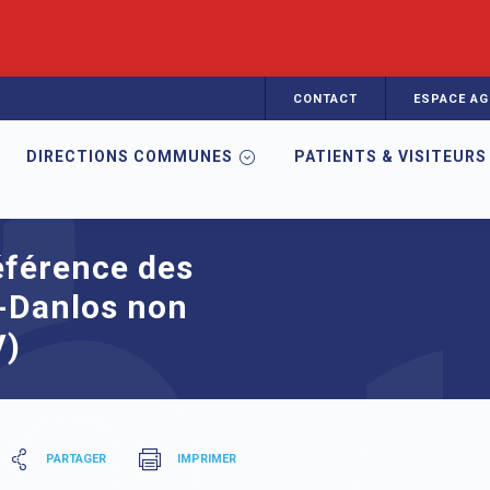
CONTACT
ESPACE AG
DIRECTIONS COMMUNES
PATIENTS & VISITEURS
 de Référence des Syndromes d'Ehlers-Danlos non vasculaires (SED-
éférence des
-Danlos non
V)
PARTAGER
IMPRIMER