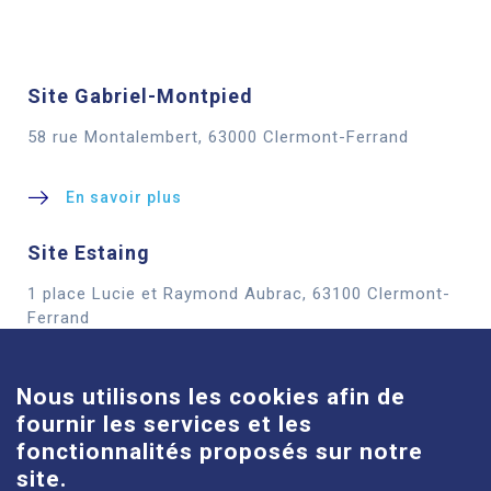
Site Gabriel-Montpied
58 rue Montalembert, 63000 Clermont-Ferrand
En savoir plus
Site Estaing
1 place Lucie et Raymond Aubrac, 63100 Clermont-
Cookies
Ferrand
En savoir plus
Nous utilisons les cookies afin de
fournir les services et les
Site Louise-Michel
fonctionnalités proposés sur notre
61 route de Châteaugay, 63118 Cébazat
site.