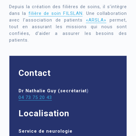
Depuis la création des filières de soins
,
il s’intègre
dans la
filière de soin FILSLAN
. Une collaboration
avec l’association de patients
«ARSLA»
permet,
tout en assurant les missions qui nous sont
confiées, d’aider a assurer les besoins des
patients.
Contact
Dr Nathalie Guy (secrétariat
)
04 73 75 20 43
Localisation
Service de neurologie