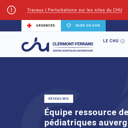
Travaux | Perturbations sur les sites du CHU
URGENCES
FAIRE UN DON
LE CHU
Accueil
Équipe ressource de soins pallia
RÉSEAU MIG
Équipe ressource de 
pédiatriques auver